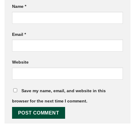
Name
*
Email
*
Website
Save my name, email, and website in this
browser for the next time I comment.