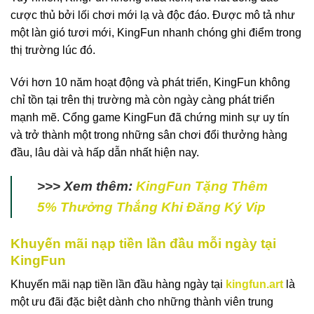
cược thủ bởi lối chơi mới lạ và độc đáo. Được mô tả như
một làn gió tươi mới, KingFun nhanh chóng ghi điểm trong
thị trường lúc đó.
Với hơn 10 năm hoạt động và phát triển, KingFun không
chỉ tồn tại trên thị trường mà còn ngày càng phát triển
mạnh mẽ. Cổng game KingFun đã chứng minh sự uy tín
và trở thành một trong những sân chơi đổi thưởng hàng
đầu, lâu dài và hấp dẫn nhất hiện nay.
>>> Xem thêm:
KingFun Tặng Thêm
5% Thưởng Thắng Khi Đăng Ký Vip
Khuyến mãi nạp tiền lần đầu mỗi ngày tại
KingFun
Khuyến mãi nạp tiền lần đầu hàng ngày tại
kingfun.art
là
một ưu đãi đặc biệt dành cho những thành viên trung