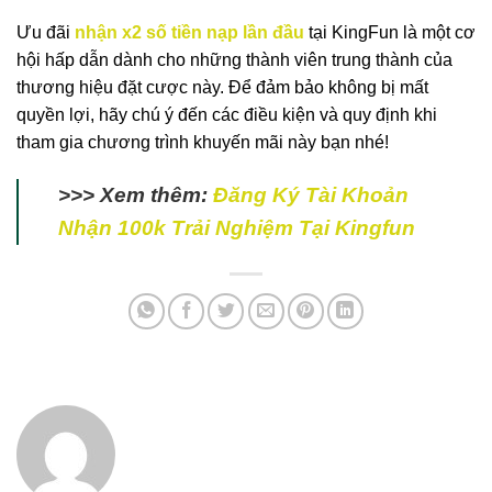
Ưu đãi
nhận x2 số tiền nạp lần đầu
tại KingFun là một cơ
hội hấp dẫn dành cho những thành viên trung thành của
thương hiệu đặt cược này. Để đảm bảo không bị mất
quyền lợi, hãy chú ý đến các điều kiện và quy định khi
tham gia chương trình khuyến mãi này bạn nhé!
>>> Xem thêm:
Đăng Ký Tài Khoản
Nhận 100k Trải Nghiệm Tại Kingfun