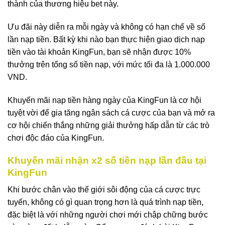
thành của thương hiệu bet này.
Ưu đãi này diễn ra mỗi ngày và không có hạn chế về số
lần nạp tiền. Bất kỳ khi nào bạn thực hiện giao dịch nạp
tiền vào tài khoản KingFun, bạn sẽ nhận được 10%
thưởng trên tổng số tiền nạp, với mức tối đa là 1.000.000
VND.
Khuyến mãi nạp tiền hàng ngày của KingFun là cơ hội
tuyệt vời để gia tăng ngân sách cá cược của bạn và mở ra
cơ hội chiến thắng những giải thưởng hấp dẫn từ các trò
chơi độc đáo của KingFun.
Khuyến mãi nhận x2 số tiền nạp lần đầu tại
KingFun
Khi bước chân vào thế giới sôi động của cá cược trực
tuyến, không có gì quan trọng hơn là quá trình nạp tiền,
đặc biệt là với những người chơi mới chập chững bước