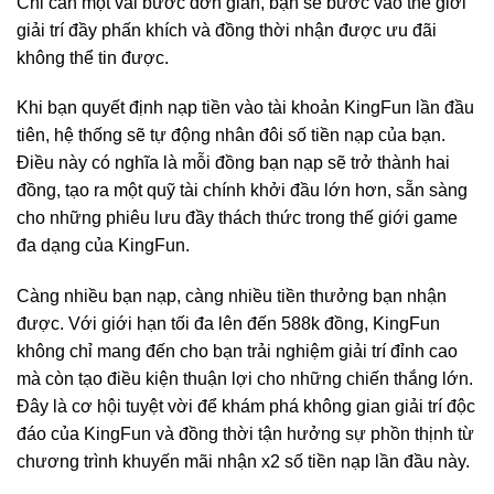
Chỉ cần một vài bước đơn giản, bạn sẽ bước vào thế giới
giải trí đầy phấn khích và đồng thời nhận được ưu đãi
không thể tin được.
Khi bạn quyết định nạp tiền vào tài khoản KingFun lần đầu
tiên, hệ thống sẽ tự động nhân đôi số tiền nạp của bạn.
Điều này có nghĩa là mỗi đồng bạn nạp sẽ trở thành hai
đồng, tạo ra một quỹ tài chính khởi đầu lớn hơn, sẵn sàng
cho những phiêu lưu đầy thách thức trong thế giới game
đa dạng của KingFun.
Càng nhiều bạn nạp, càng nhiều tiền thưởng bạn nhận
được. Với giới hạn tối đa lên đến 588k đồng, KingFun
không chỉ mang đến cho bạn trải nghiệm giải trí đỉnh cao
mà còn tạo điều kiện thuận lợi cho những chiến thắng lớn.
Đây là cơ hội tuyệt vời để khám phá không gian giải trí độc
đáo của KingFun và đồng thời tận hưởng sự phồn thịnh từ
chương trình khuyến mãi nhận x2 số tiền nạp lần đầu này.