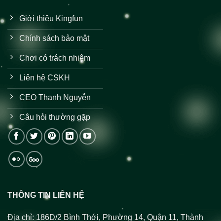
Giới thiệu Kingfun
Chính sách bảo mật
Chơi có trách nhiệm
Liên hệ CSKH
CEO Thanh Nguyễn
Câu hỏi thường gặp
THÔNG TIN LIÊN HỆ
Địa chỉ:
186D/2 Bình Thới, Phường 14, Quận 11, Thành