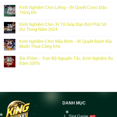
Kinh Nghiệm Chơi Liêng – Bí Quyết Cược Đâu
26
Trúng Đó
Mar
Kinh Nghiệm Chơi Xì Tố Giúp Bạn Bứt Phá Số
25
Dư Trong Năm 2024
Mar
Kinh Nghiệm Chơi Mậu Binh – Bí Quyết Đánh Bài
25
Muốn Thua Cũng Khó
Mar
Bài Phỏm – Trọn Bộ Nguyên Tắc, Kinh Nghiệm Ăn
01
Đậm 100%
Mar
DANH MỤC
Slot Game