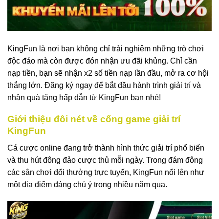
KingFun là nơi bạn không chỉ trải nghiệm những trò chơi
độc đáo mà còn được đón nhận ưu đãi khủng. Chỉ cần
nạp tiền, bạn sẽ nhận x2 số tiền nạp lần đầu, mở ra cơ hội
thắng lớn. Đăng ký ngay để bắt đầu hành trình giải trí và
nhận quà tặng hấp dẫn từ KingFun bạn nhé!
Giới thiệu đôi nét về cổng game giải trí
KingFun
Cá cược online đang trở thành hình thức giải trí phổ biến
và thu hút đông đảo cược thủ mỗi ngày. Trong đám đông
các sân chơi đổi thưởng trực tuyến, KingFun nổi lên như
một địa điểm đáng chú ý trong nhiều năm qua.