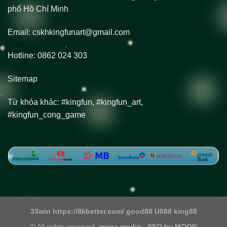
phố Hồ Chí Minh
Email:
cskhkingfunart@gmail.com
Hotline:
0862 024 303
Sitemap
Từ khóa khác: #kingfun, #kingfun_art,
#kingfun_cong_game
33win
https://8kbetter.com/
good88
U888
king88
© All rights reserved.
mona.media - SEO by MOON