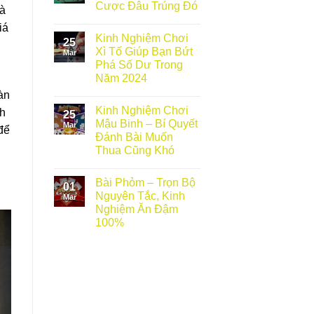
Cược Đâu Trúng Đó
là
iá
Kinh Nghiệm Chơi
25
Xì Tố Giúp Bạn Bứt
Mar
Phá Số Dư Trong
Năm 2024
àn
Kinh Nghiệm Chơi
ch
25
Mậu Binh – Bí Quyết
Mar
để
Đánh Bài Muốn
Thua Cũng Khó
Bài Phỏm – Trọn Bộ
01
Nguyên Tắc, Kinh
Mar
Nghiệm Ăn Đậm
100%