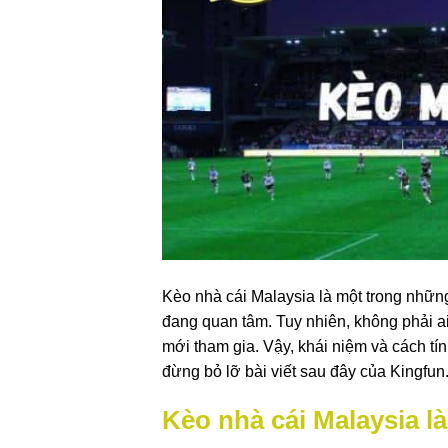
Kèo nhà cái Malaysia là một trong nhữ
đang quan tâm. Tuy nhiên, không phải ai
mới tham gia. Vậy, khái niệm và cách tín
đừng bỏ lỡ bài viết sau đây của Kingfun
Kèo nhà cái Malaysia l