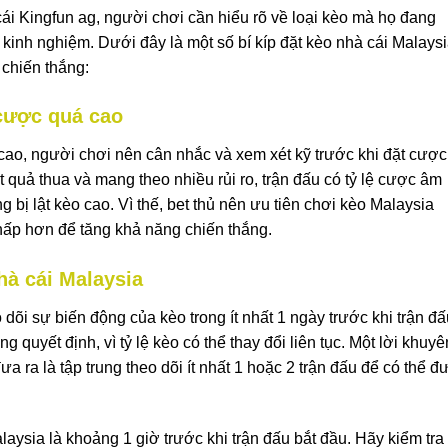
ái Kingfun ag, người chơi cần hiểu rõ về loại kèo mà họ đang
 kinh nghiệm. Dưới đây là một số bí kíp đặt kèo nhà cái Malays
 chiến thắng:
 cược quá cao
cao, người chơi nên cân nhắc và xem xét kỹ trước khi đặt cược
 quả thua và mang theo nhiều rủi ro, trận đấu có tỷ lệ cược âm
bị lật kèo cao. Vì thế, bet thủ nên ưu tiên chơi kèo Malaysia
hấp hơn để tăng khả năng chiến thắng.
hà cái Malaysia
 dõi sự biến động của kèo trong ít nhất 1 ngày trước khi trận đấ
g quyết định, vì tỷ lệ kèo có thể thay đổi liên tục. Một lời khuyê
 ra là tập trung theo dõi ít nhất 1 hoặc 2 trận đấu để có thể đ
laysia là khoảng 1 giờ trước khi trận đấu bắt đầu. Hãy kiểm tra