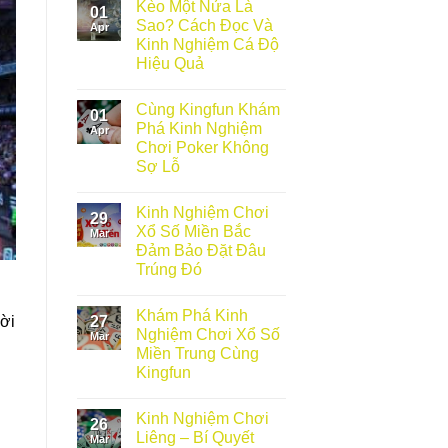
Kèo Một Nửa Là
01
Sao? Cách Đọc Và
Apr
Kinh Nghiệm Cá Độ
Hiệu Quả
Cùng Kingfun Khám
01
Phá Kinh Nghiệm
Apr
Chơi Poker Không
Sợ Lỗ
Kinh Nghiệm Chơi
29
Xổ Số Miền Bắc
Mar
Đảm Bảo Đặt Đâu
Trúng Đó
Khám Phá Kinh
27
ười
Nghiệm Chơi Xổ Số
Mar
Miền Trung Cùng
Kingfun
Kinh Nghiệm Chơi
26
Liêng – Bí Quyết
Mar