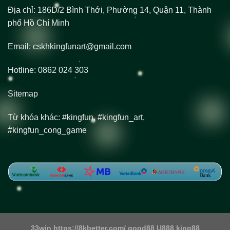
Địa chỉ:
186D/2 Bình Thới, Phường 14, Quận 11, Thành
phố Hồ Chí Minh
Email:
cskhkingfunart@gmail.com
Hotline:
0862 024 303
Sitemap
Từ khóa khác: #kingfun, #kingfun_art,
#kingfun_cong_game
33win
https://8kbetter.com/
good88
U888
king88