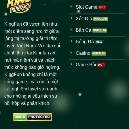
Slot Game
Xóc Đĩa
KingFun
đã vươn lên như
Bắn Cá
một điểm sáng rực rỡ giữa
lòng thị trường giải trí trực
Bóng Đá
tuyến Việt Nam. Với địa chỉ
chính thức tại Kingfun.art,
Casino
nơi mà niềm vui và thách
Game Bài
thức không bao giờ ngừng,
KingFun không chỉ là một
cổng game, mà còn là một
trải nghiệm tuyệt vời dành
cho những ai yêu thích sự
hồi hộp và phấn khích.