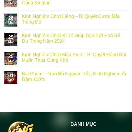
Cùng Kingfun
Mar
Kinh Nghiệm Chơi Liêng – Bí Quyết Cược Đâu
26
Trúng Đó
Mar
Kinh Nghiệm Chơi Xì Tố Giúp Bạn Bứt Phá Số
25
Dư Trong Năm 2024
Mar
Kinh Nghiệm Chơi Mậu Binh – Bí Quyết Đánh Bài
25
Muốn Thua Cũng Khó
Mar
Bài Phỏm – Trọn Bộ Nguyên Tắc, Kinh Nghiệm Ăn
01
Đậm 100%
Mar
DANH MỤC