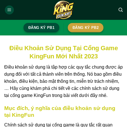
Skip
to
content
ĐĂNG KÝ PB1
ĐĂNG KÝ PB2
Điều Khoản Sử Dụng Tại Cổng Game
KingFun Mới Nhất 2023
Điều khoản sử dụng là tập hợp các quy tắc chung được áp
dụng đối với tất cả thành viên trên thống. Nó bao gồm điều
khoản, điều kiện, bảo mật thông tin, miễn trừ trách nhiệm,
… Hãy cùng khám phá chi tiết về các chính sách sử dụng
tại cổng game KingFun trong bài viết dưới đây nhé.
Mục đích, ý nghĩa của điều khoản sử dụng
tại KingFun
Chính sách sử dụng tại cổng game là quy tắc rất quan