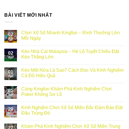
BÀI VIẾT MỚI NHẤT
Chơi Xổ Số Nhanh Kingfun – Rinh Thưởng Lớn
02
Mỗi Ngày
Apr
Kèo Nhà Cái Malaysia – Hé Lộ Tuyệt Chiêu Đặt
02
Kèo Thắng Lớn
Apr
Kèo Một Nửa Là Sao? Cách Đọc Và Kinh Nghiệm
01
Cá Độ Hiệu Quả
Apr
Cùng Kingfun Khám Phá Kinh Nghiệm Chơi
01
Poker Không Sợ Lỗ
Apr
Kinh Nghiệm Chơi Xổ Số Miền Bắc Đảm Bảo Đặt
29
Đâu Trúng Đó
Mar
Khám Phá Kinh Nghiệm Chơi Xổ Số Miền Trung
27